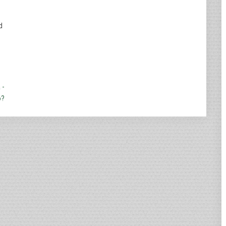
d
 -
o?