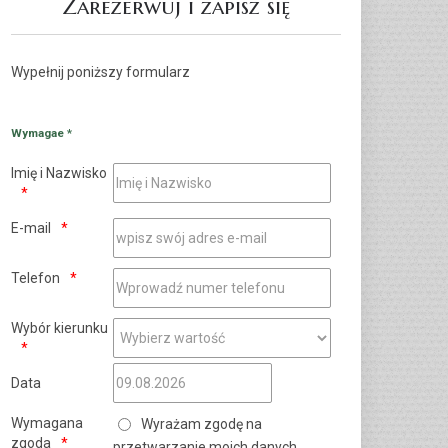
Zarezerwuj i zapisz się
Wypełnij poniższy formularz
Wymagae *
Imię i Nazwisko
E-mail
Telefon
Wybór kierunku
Data
Wymagana
Wyrażam zgodę na
zgoda
przetwarzanie moich danych