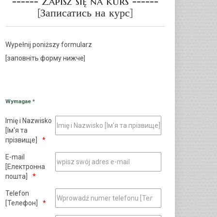
------ Zapisz się na kurs ------
[Записатись на курс]
Wypełnij poniższy formularz
[
заповніть форму нижче
]
Wymagae *
Imię i Nazwisko
[Ім'я та
прізвище]
E-mail
[Електронна
пошта]
Telefon
[Телефон]