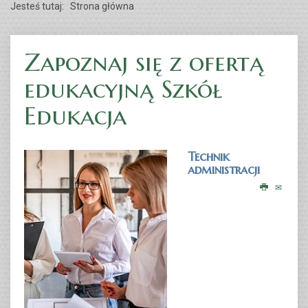
Jesteś tutaj:
Strona główna
Zapoznaj się z ofertą
LICEUM OGÓLNOKSZTAŁCĄCE DLA DOROSŁYCH
edukacyjną Szkół
Edukacja
CZYTAJ WIĘCEJ...
Technik
administracji
Kursy zawodowe [КУРСІ]