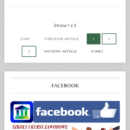
CZYTAJ WIĘCEJ...
Strona 1 z 3
START
POPRZEDNI ARTYKUŁ
1
2
3
NASTĘPNY ARTYKUŁ
KONIEC
facebook
OPIEKUN MEDYCZNY
CZYTAJ WIĘCEJ...