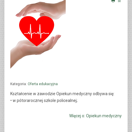
TERAPEUTA ZAJĘCIOWY
CZYTAJ WIĘCEJ...
Kategoria:
Oferta edukacyjna
Kształcenie w zawodzie O
piekun medyczny
odbywa się:
• w pótorarocznej szkole policealnej;
Więcej o: Opiekun medyczny
OPIEKUNKA ŚRODOWISKOWA