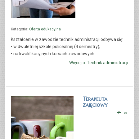
CZYTAJ WIĘCEJ...
Kategoria:
Oferta edukacyjna
Kształcenie w zawodzie
technik administracji
odbywa się:
• w dwuletniej szkole policealnej (4 semestry);
• na kwalifikacyjnych kursach zawodowych.
Więcej o: Technik administracji
TECHNIK BEZPIECZEŃSTWA I HIGIENY PRACY
Terapeuta
zajęciowy
CZYTAJ WIĘCEJ...