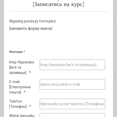
[Записатись на курс]
Wypełnij poniższy formularz
[
заповніть форму нижче
]
Wymagae *
Imię i Nazwisko
[Ім'я та
прізвище]
E-mail
[Електронна
пошта]
Telefon
[Телефон]
Wybór kierunku