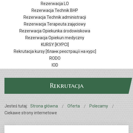
Rezerwacja LO
Rezerwacja Technik BHP
Rezerwacja Technik administracji
Rezerwacja Terapeuta zajęciowy
Rezerwacja Opiekunka środowiskowa
Rezerwacja Opiekun medyczny
KURSY [КУРСІ]
Rekrutacja kursy [бланк реєстрації на курс]
RODO
IOD
Rekrutacja
Jesteś tutaj:
Strona główna
Oferta
Polecamy
Ciekawe strony internetowe