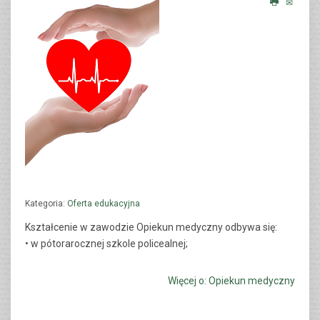
TERAPEUTA ZAJĘCIOWY
CZYTAJ WIĘCEJ...
Kategoria:
Oferta edukacyjna
Kształcenie w zawodzie O
piekun medyczny
odbywa się:
• w pótorarocznej szkole policealnej;
Więcej o: Opiekun medyczny
OPIEKUNKA ŚRODOWISKOWA