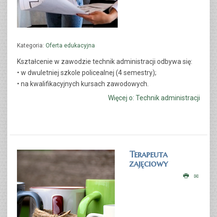
CZYTAJ WIĘCEJ...
Kategoria:
Oferta edukacyjna
Kształcenie w zawodzie
technik administracji
odbywa się:
• w dwuletniej szkole policealnej (4 semestry);
• na kwalifikacyjnych kursach zawodowych.
Więcej o: Technik administracji
TECHNIK BEZPIECZEŃSTWA I HIGIENY PRACY
Terapeuta
zajęciowy
CZYTAJ WIĘCEJ...