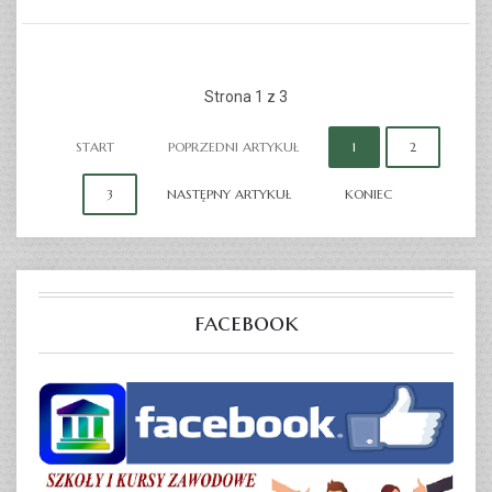
CZYTAJ WIĘCEJ...
Strona 1 z 3
START
POPRZEDNI ARTYKUŁ
1
2
3
NASTĘPNY ARTYKUŁ
KONIEC
facebook
OPIEKUN MEDYCZNY
CZYTAJ WIĘCEJ...