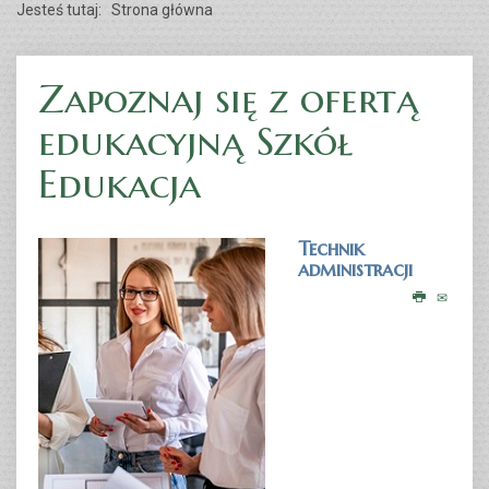
Jesteś tutaj:
Strona główna
Zapoznaj się z ofertą
LICEUM OGÓLNOKSZTAŁCĄCE DLA DOROSŁYCH
edukacyjną Szkół
Edukacja
CZYTAJ WIĘCEJ...
Technik
administracji
Kursy zawodowe [КУРСІ]