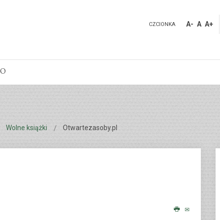
ting.pl/edukacja/szkoly-edukacja.pl/public_html/libraries/joomla/
A-
A
A+
CZCIONKA
DO
Wolne książki
Otwartezasoby.pl