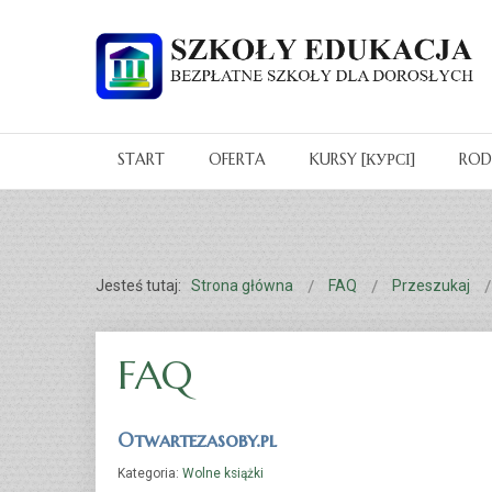
Warning
: Invalid argument supplied for foreach() in
/home/klient.dhos
START
OFERTA
KURSY [КУРСІ]
RO
Jesteś tutaj:
Strona główna
FAQ
Przeszukaj
FAQ
Otwartezasoby.pl
Kategoria:
Wolne książki