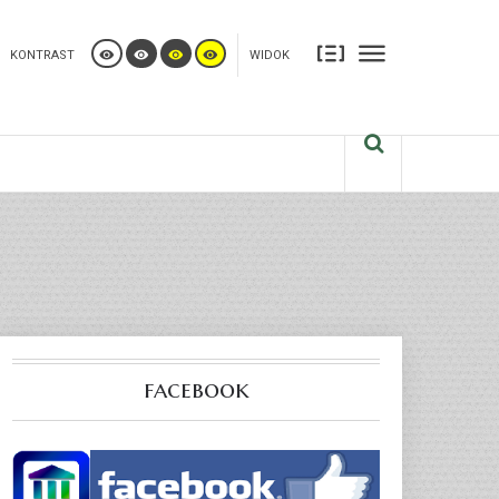
updater/updater.php
on line
280
KONTRAST
WIDOK
facebook