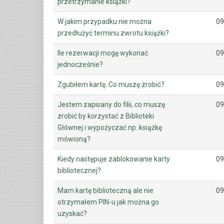
przetrzymanie książki?
W jakim przypadku nie można
09
przedłużyć terminu zwrotu książki?
Ile rezerwacji mogę wykonać
09
jednocześnie?
Zgubiłem kartę. Co muszę zrobić?
09
Jestem zapisany do filii, co muszę
09
zrobić by korzystać z Biblioteki
Głównej i wypożyczać np. książkę
mówioną?
Kiedy następuje zablokowanie karty
09
bibliotecznej?
Mam kartę biblioteczną ale nie
09
otrzymałem PIN-u jak można go
uzyskać?