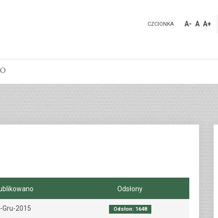
A-
A
A+
CZCIONKA
DO
ublikowano
Odsłony
-Gru-2015
Odsłon: 1648