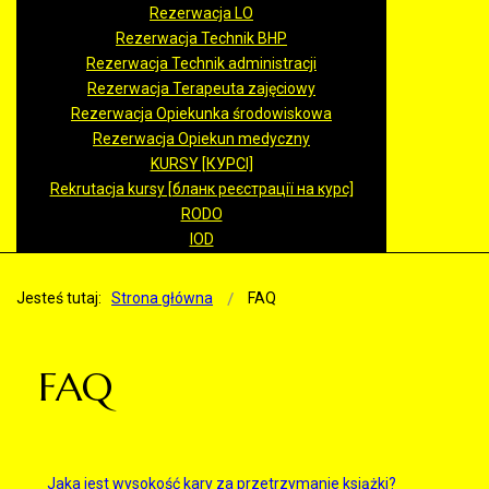
Rezerwacja LO
Rezerwacja Technik BHP
Rezerwacja Technik administracji
Rezerwacja Terapeuta zajęciowy
Rezerwacja Opiekunka środowiskowa
Rezerwacja Opiekun medyczny
KURSY [КУРСІ]
Rekrutacja kursy [бланк реєстрації на курс]
RODO
IOD
Jesteś tutaj:
Strona główna
FAQ
FAQ
Jaka jest wysokość kary za przetrzymanie książki?