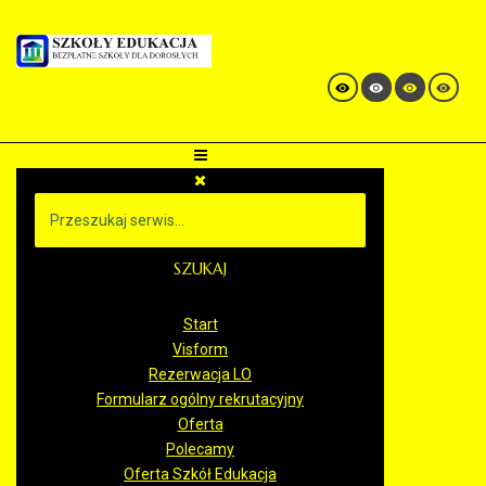
SZUKAJ
Start
Visform
Rezerwacja LO
Formularz ogólny rekrutacyjny
Oferta
Polecamy
Oferta Szkół Edukacja