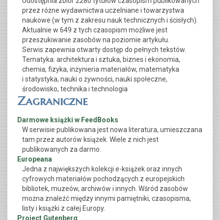
Udostępnia zbiór 2280 tytułów czasopism publikowanych
przez różne wydawnictwa uczelniane i towarzystwa
naukowe (w tym z zakresu nauk technicznych i ścisłych).
Aktualnie w 649 z tych czasopism możliwe jest
przeszukiwanie zasobów na poziomie artykułu.
Serwis zapewnia otwarty dostęp do pełnych tekstów.
Tematyka: architektura i sztuka, biznes i ekonomia,
chemia, fizyka, inżynieria materiałów, matematyka
i statystyka, nauki o żywności, nauki społeczne,
środowisko, technika i technologia
Zagraniczne
Darmowe książki w FeedBooks
W serwisie publikowana jest nowa literatura, umieszczana
tam przez autorów książek. Wiele z nich jest
publikowanych za darmo.
Europeana
Jedna z największych kolekcji e-książek oraz innych
cyfrowych materiałów pochodzących z europejskich
bibliotek, muzeów, archiwów i innych. Wśród zasobów
można znaleźć między innymi pamiętniki, czasopisma,
listy i książki z całej Europy.
Project Gutenberg