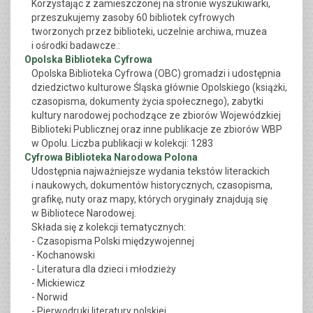
Korzystając z zamieszczonej na stronie wyszukiwarki,
przeszukujemy zasoby 60 bibliotek cyfrowych
tworzonych przez biblioteki, uczelnie archiwa, muzea
i ośrodki badawcze.:
Opolska Biblioteka Cyfrowa
Opolska Biblioteka Cyfrowa (OBC) gromadzi i udostępnia
dziedzictwo kulturowe Śląska głównie Opolskiego (książki,
czasopisma, dokumenty życia społecznego), zabytki
kultury narodowej pochodzące ze zbiorów Wojewódzkiej
Biblioteki Publicznej oraz inne publikacje ze zbiorów WBP
w Opolu. Liczba publikacji w kolekcji: 1283
Cyfrowa Biblioteka Narodowa Polona
Udostępnia najważniejsze wydania tekstów literackich
i naukowych, dokumentów historycznych, czasopisma,
grafikę, nuty oraz mapy, których oryginały znajdują się
w Bibliotece Narodowej.
Składa się z kolekcji tematycznych:
- Czasopisma Polski międzywojennej
- Kochanowski
- Literatura dla dzieci i młodzieży
- Mickiewicz
- Norwid
- Pierwodruki literatury polskiej